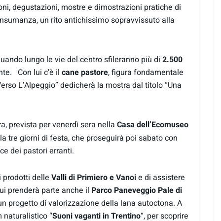
oni, degustazioni, mostre e dimostrazioni pratiche di
ransumanza, un rito antichissimo sopravvissuto alla
quando lungo le vie del centro sfileranno più di
2.500
nte. Con lui c’è il
cane pastore
, figura fondamentale
Verso L’Alpeggio” dedicherà la mostra dal titolo “Una
a, prevista per venerdì sera nella
Casa dell’Ecomuseo
lla tre giorni di festa, che proseguirà poi sabato con
cce dei pastori erranti.
 prodotti delle
Valli di Primiero e Vanoi
e di assistere
cui prenderà parte anche il
Parco Paneveggio Pale di
 un progetto di valorizzazione della lana autoctona. A
 naturalistico “
Suoni vaganti in Trentino
“, per scoprire