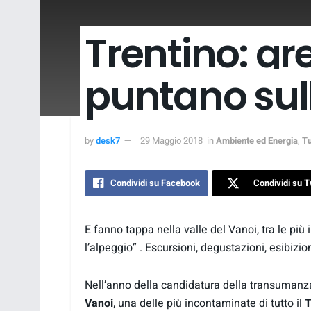
Trentino: gr
puntano sul
by
desk7
29 Maggio 2018
in
Ambiente ed Energia
,
T
Condividi su Facebook
Condividi su T
E fanno tappa nella valle del Vanoi, tra le più
l’alpeggio” . Escursioni, degustazioni, esibizio
Nell’anno della candidatura della transuman
Vanoi
, una delle più incontaminate di tutto il
T