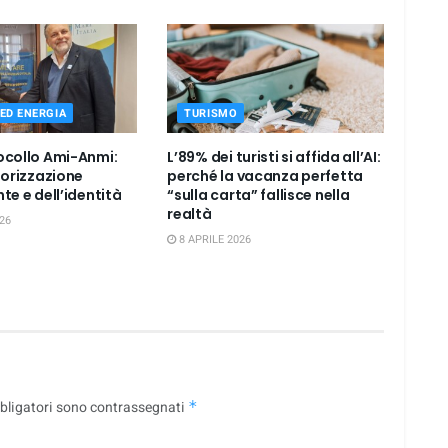
ED ENERGIA
TURISMO
ocollo Ami-Anmi:
L’89% dei turisti si affida all’AI:
lorizzazione
perché la vacanza perfetta
te e dell’identità
“sulla carta” fallisce nella
realtà
26
8 APRILE 2026
bligatori sono contrassegnati
*