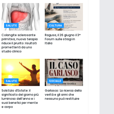
SALUTE
CULTURA
Colangite sclerosante
Ragusa, il 26 giugno il 3°
primitiva, nuova terapia
Forum sulle stragi in
riduce il prurito: risultati
Italia
promettenti da uno
studio clinico
SALUTE
SOCIALE
Solstizio d’Estate: il
Garlasco: La ricerca della
significato del giorno più
verità e gli anni che
luminoso dell’anno e i
nessuno può restituire
suoi benefici per mente
e corpo