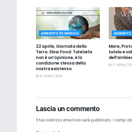
AMBIENTE ED ENERGIA
AMBIENTE 
22 aprile, Giornata della
Mare, Prot
Terra. Slow Food: Tutelarla
tutela e va
non è un’opinione, è la
dell’ambien
condizione stessa della
17 APRILE 20
nostra esistenza
22 APRILE 2026
Lascia un commento
Il tuo indirizzo email non sarà pubblicato.
I campi ob