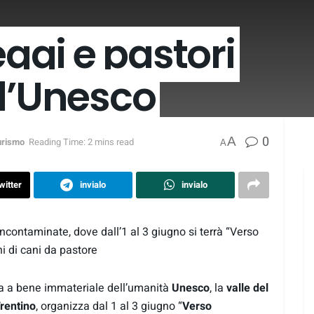
eggi e pastori
l’Unesco
0
A
urismo
Reading Time: 2 mins read
A
witter
invialo
invialo
 incontaminate, dove dall’1 al 3 giugno si terrà “Verso
ni di cani da pastore
za a bene immateriale dell’umanità
Unesco
, la
valle del
rentino
, organizza dal 1 al 3 giugno “
Verso