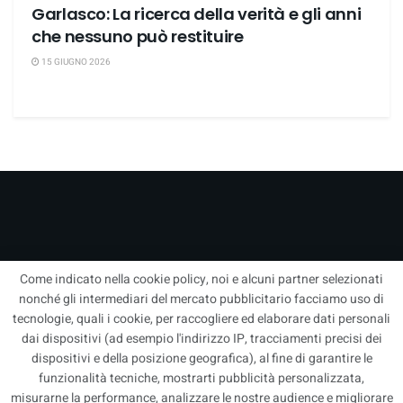
Garlasco: La ricerca della verità e gli anni
che nessuno può restituire
15 GIUGNO 2026
Come indicato nella cookie policy, noi e alcuni partner selezionati
nonché gli intermediari del mercato pubblicitario facciamo uso di
tecnologie, quali i cookie, per raccogliere ed elaborare dati personali
dai dispositivi (ad esempio l'indirizzo IP, tracciamenti precisi dei
Corriere Quotidiano – Blog Nazionale di informazione online, aggiornato
dispositivi e della posizione geografica), al fine di garantire le
saltuariamente. Redazione –
info@corrierequotidiano.it
| Tutti i diritti sono
funzionalità tecniche, mostrarti pubblicità personalizzata,
riservati | Concessionaria per la Pubblicità
Pubbli1
– Direzione
misurarne la performance, analizzare le nostre audience e migliorare