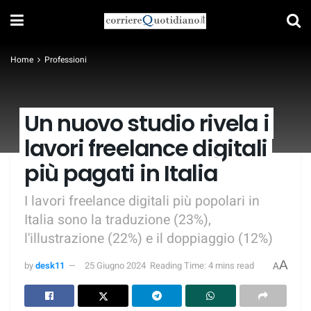
Home
Professioni
Un nuovo studio rivela i
lavori freelance digitali
più pagati in Italia
I lavori freelance digitali più popolari in
Italia sono la traduzione (23%),
l'illustrazione (22%) e il doppiaggio (12%)
A
by
desk11
25 Giugno 2024
Reading Time: 4 mins read
A