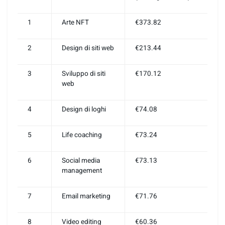
1
Arte NFT
€373.82
2
Design di siti web
€213.44
3
Sviluppo di siti
€170.12
web
4
Design di loghi
€74.08
5
Life coaching
€73.24
6
Social media
€73.13
management
7
Email marketing
€71.76
8
Video editing
€60.36