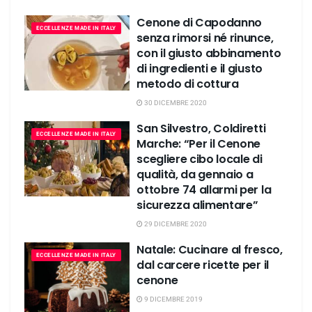
Cenone di Capodanno
ECCELLENZE MADE IN ITALY
senza rimorsi né rinunce,
con il giusto abbinamento
di ingredienti e il giusto
metodo di cottura
30 DICEMBRE 2020
San Silvestro, Coldiretti
ECCELLENZE MADE IN ITALY
Marche: “Per il Cenone
scegliere cibo locale di
qualità, da gennaio a
ottobre 74 allarmi per la
sicurezza alimentare”
29 DICEMBRE 2020
Natale: Cucinare al fresco,
ECCELLENZE MADE IN ITALY
dal carcere ricette per il
cenone
9 DICEMBRE 2019