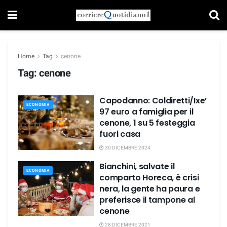
Home
Tag
cenone
Tag:
cenone
Capodanno: Coldiretti/Ixe’
ECONOMIA
97 euro a famiglia per il
cenone, 1 su 5 festeggia
fuori casa
30 DICEMBRE 2024
Bianchini, salvate il
ECONOMIA
comparto Horeca, è crisi
nera, la gente ha paura e
preferisce il tampone al
cenone
28 DICEMBRE 2021