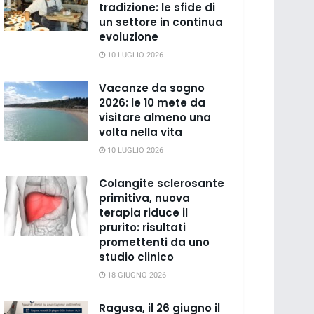
tradizione: le sfide di
un settore in continua
evoluzione
10 LUGLIO 2026
Vacanze da sogno
2026: le 10 mete da
visitare almeno una
volta nella vita
10 LUGLIO 2026
Colangite sclerosante
primitiva, nuova
terapia riduce il
prurito: risultati
promettenti da uno
studio clinico
18 GIUGNO 2026
Ragusa, il 26 giugno il