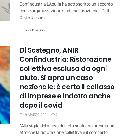
Confindustria L'Aquila ha sottoscritto un accordo
con le organizzazione sindacali provinciali Cgil,
Cisl e Uil che ...
DETAILS
READ MORE
Dl Sostegno, ANIR-
Confindustria: Ristorazione
collettiva esclusa da ogni
aiuto. Si apra un caso
nazionale: è certo il collasso
di imprese e indotto anche
dopo il covid
19 MARZO 2021
0
“Alla vigila del nuovo decreto sostegno prendiamo
atto che la ristorazione collettiva è il comparto