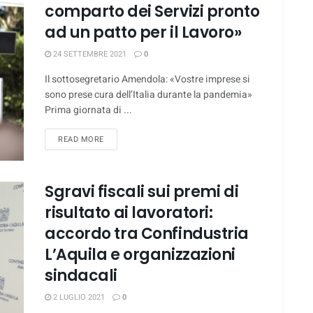
comparto dei Servizi pronto
ad un patto per il Lavoro»
24 SETTEMBRE 2021
0
Il sottosegretario Amendola: «Vostre imprese si
sono prese cura dell’Italia durante la pandemia»
Prima giornata di ...
DETAILS
READ MORE
Sgravi fiscali sui premi di
risultato ai lavoratori:
accordo tra Confindustria
L’Aquila e organizzazioni
sindacali
2 LUGLIO 2021
0