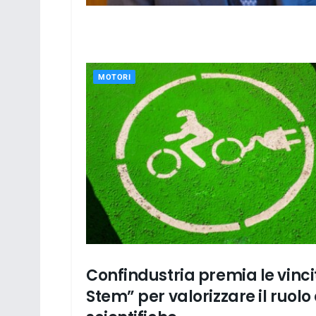
MOTORI
Confindustria premia le vinci
SOCIALE
Stem” per valorizzare il ruol