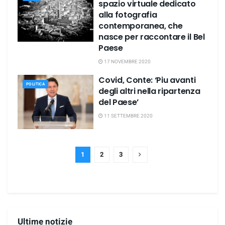
spazio virtuale dedicato
alla fotografia
contemporanea, che
nasce per raccontare il Bel
Paese
17 NOVEMBRE 2020
Covid, Conte: ‘Piu avanti
POLITICA
degli altri nella ripartenza
del Paese’
11 SETTEMBRE 2020
1
2
3
Ultime notizie