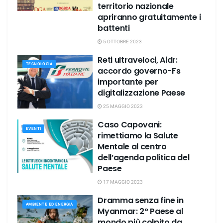
territorio nazionale
apriranno gratuitamente i
battenti
5 OTTOBRE 2023
Reti ultraveloci, Aidr:
TECNOLOGIA
accordo governo-Fs
importante per
digitalizzazione Paese
25 MAGGIO 2023
Caso Capovani:
EVENTI
rimettiamo la Salute
Mentale al centro
dell’agenda politica del
Paese
17 MAGGIO 2023
Dramma senza fine in
AMBIENTE ED ENERGIA
Myanmar: 2° Paese al
mondo più colpito da