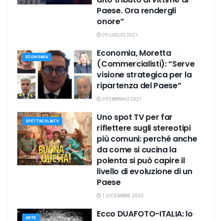
Paese. Ora rendergli
onore”
29 LUGLIO 2021
Economia, Moretta
ECONOMIA
(Commercialisti): “Serve
visione strategica per la
ripartenza del Paese”
9 FEBBRAIO 2021
Uno spot TV per far
SPETTACOLI&TV
riflettere sugli stereotipi
più comuni: perché anche
da come si cucina la
polenta si può capire il
livello di evoluzione di un
Paese
1 DICEMBRE 2020
Ecco DUAFOTO-ITALIA: lo
ARTE