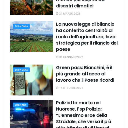
disastri climatici
31 MARZO 2023
La nuova legge di bilancio
ECONOMIA
ha conferito centralità al
ruolo dell’agricoltura, leva
strategica per il rilancio del
paese
31 GENNAIO 2022
Green pass: Bianchini, è il
ECONOMIA
più grande attacco al
lavoro che il Paese ricordi
14 OTTOBRE 2021
Poliziotto morto nel
CRONACA
Nuorese, Fsp Polizia:
“L’ennesimo eroe della
Stradale, che versa il più
alto tributo di vittime al