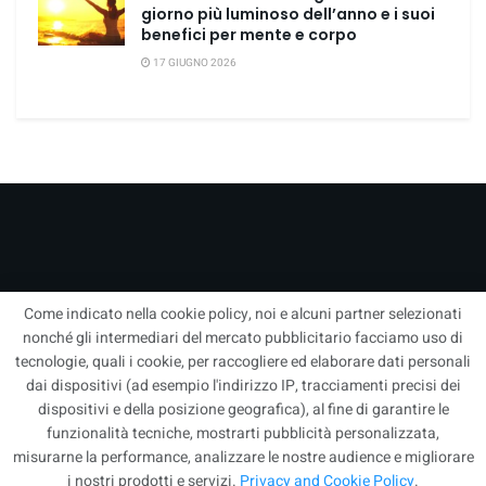
giorno più luminoso dell’anno e i suoi
benefici per mente e corpo
17 GIUGNO 2026
Come indicato nella cookie policy, noi e alcuni partner selezionati
nonché gli intermediari del mercato pubblicitario facciamo uso di
tecnologie, quali i cookie, per raccogliere ed elaborare dati personali
dai dispositivi (ad esempio l'indirizzo IP, tracciamenti precisi dei
Corriere Quotidiano – Blog Nazionale di informazione online, aggiornato
dispositivi e della posizione geografica), al fine di garantire le
saltuariamente. Redazione –
info@corrierequotidiano.it
| Tutti i diritti sono
funzionalità tecniche, mostrarti pubblicità personalizzata,
riservati | Concessionaria per la Pubblicità
Pubbli1
– Direzione
misurarne la performance, analizzare le nostre audience e migliorare
Pubblicità:
Pubbli1
- Developed by
Net pc solution - Adriano Giallongo
–
i nostri prodotti e servizi.
Privacy and Cookie Policy
.