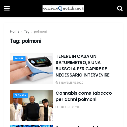
Home
Tag
polmoni
Tag:
polmoni
TENERE IN CASA UN
SALUTE
SATURIMETRO, E’UNA
BUSSOLA PER CAPIRE SE
NECESSARIO INTERVENIRE
3 NOVEMBRE 2020
Cannabis come tabacco
CRONACA
per danni polmoni
5 GIUGNO 2020