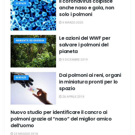
Il coronavirus colpisce
SCIENZE
anche naso e gola, non
solo i polmoni
9 MARZO 2020
Le azioni del WWF per
AMBIENTE ED ENERGIA
salvare i polmoni del
pianeta
5 DICEMBRE 2019
Dai polmoni ai reni, organi
SCIENZE
in miniatura pronti per lo
spazio
26 APRILE 2019
Nuovo studio per identificare il cancro ai
SALUTE
polmoni grazie al “naso” del miglior amico
dell’uomo
23 MAGGIO 2018