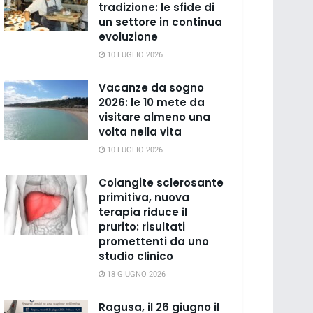
tradizione: le sfide di
un settore in continua
evoluzione
10 LUGLIO 2026
Vacanze da sogno
2026: le 10 mete da
visitare almeno una
volta nella vita
10 LUGLIO 2026
Colangite sclerosante
primitiva, nuova
terapia riduce il
prurito: risultati
promettenti da uno
studio clinico
18 GIUGNO 2026
Ragusa, il 26 giugno il