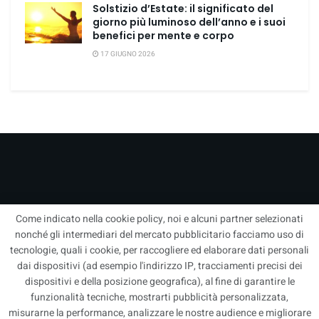
Solstizio d’Estate: il significato del
giorno più luminoso dell’anno e i suoi
benefici per mente e corpo
17 GIUGNO 2026
Come indicato nella cookie policy, noi e alcuni partner selezionati
nonché gli intermediari del mercato pubblicitario facciamo uso di
tecnologie, quali i cookie, per raccogliere ed elaborare dati personali
dai dispositivi (ad esempio l'indirizzo IP, tracciamenti precisi dei
Corriere Quotidiano – Blog Nazionale di informazione online, aggiornato
dispositivi e della posizione geografica), al fine di garantire le
saltuariamente. Redazione –
info@corrierequotidiano.it
| Tutti i diritti sono
funzionalità tecniche, mostrarti pubblicità personalizzata,
riservati | Concessionaria per la Pubblicità
Pubbli1
– Direzione
misurarne la performance, analizzare le nostre audience e migliorare
Pubblicità:
Pubbli1
- Developed by
Net pc solution - Adriano Giallongo
–