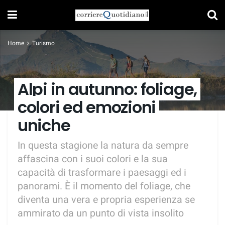
Home
Turismo
Alpi in autunno: foliage,
colori ed emozioni
uniche
In questa stagione la natura da sempre
affascina con i suoi colori e la sua
capacità di trasformare i paesaggi ed i
panorami. È il momento del foliage, che
diventa una vera e propria esperienza se
ammirato da un punto di vista insolito