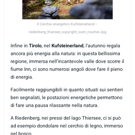
Il Cerchio energetico Kufsteinerland –
riedenberg_thiersee_copyright_sven_roscher.Jpg
Infine in
Tirolo
, nel
Kufsteinerland
, l’autunno regala
ancora più energia alla natura: in questa bellissima
regione, immersa nell’incantevole valle dove scorre il
fiume Inn, ci sono numerosi angoli dove fare il pieno
di energia.
Facilmente raggiungibili in quanto situati sui sentieri
ben segnalati, le postazioni energetiche permettono
di fare una pausa rilassante nella natura.
A Riedenberg, nei pressi del lago Thiersee, ci si può
ad esempio dondolare nel cerchio di legno, immerso
nel bosco.