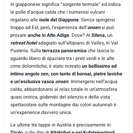
In giapponese significa “sorgente termale” ed indica
le polle d’acqua calda che i numerosi vulcani
regalano alle
isole del Giappone
. Senza spingersi
troppo ad Est, però, l’esperienza dell’
onsen
si può
provare
anche in Alto Adige
. Dove? Al
Silena,
un
retreat hotel
adagiato sull’altipiano di Valles, in Val
Pusteria. Sulla
terrazza panoramica
che lascia lo
sguardo libero di spaziare tra i prati verdi e le alte
cime dolomitiche, è stato ricreato
un bellissimo ed
intimo angolo zen, con tanto di bonsai, pietre laviche
e un’esclusiva vasca
onsen
. Immergersi nell’acqua
calda, abbandonarsi al relax totale in un’atmosfera
quasi onirica, godendo del silenzio e della vista
spettacolare sulle montagne dai colori autunnali è
un‘experience davvero unica.
Le ultime tre tappe in Austria e precisamente in
Tirolo
, sulle Alpi di
Kitzbühel e nel Kufsteinerland
.