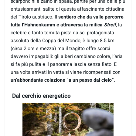
scarponcini e zaino in spalla, partire per una delle più
entusiasmanti salite di questa affascinante cittadina
del Tirolo austriaco. Il
sentiero che da valle percorre
tutta l’Hahnenkamm e attraversa la mitica
Streif
, la
celebre e tanto temuta pista da sci protagonista
assoluta della Coppa del Mondo, è lungo 8.5 km
(circa 2 ore e mezza) ma il tragitto offre scorci
davvero impagabili: gli alberi cambiano colore, l’aria
si fa più pulita e il panorama lascia senza fiato. E
una volta arrivati in vetta si viene ricompensati con
un’abbondante colazione “a un passo dal cielo”
.
Dal cerchio energetico